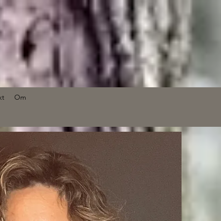
kt
Om