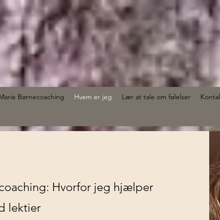
Marie Børnecoaching
Hvem er jeg
Lær at tale om følelser
Konta
l coaching: Hvorfor jeg hjælper
 lektier