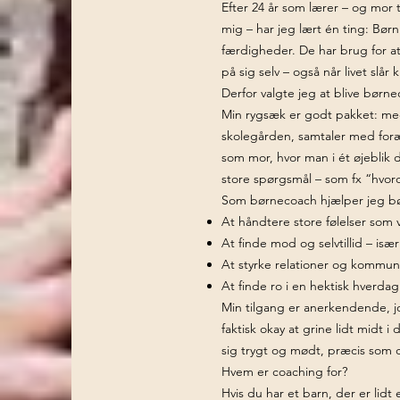
Efter 24 år som lærer – og mor 
mig – har jeg lært én ting: Bø
færdigheder. De har brug for at 
på sig selv – også når livet slår 
Derfor valgte jeg at blive børn
Min rygsæk er godt pakket: med 
skolegården, samtaler med foræ
som mor, hvor man i ét øjeblik d
store spørgsmål – som fx “hvor
Som børnecoach hjælper jeg bø
At håndtere store følelser som 
At finde mod og selvtillid – isæ
At styrke relationer og kommu
At finde ro i en hektisk hverdag
Min tilgang er anerkendende, j
faktisk okay at grine lidt midt i
sig trygt og mødt, præcis som d
Hvem er coaching for?
Hvis du har et barn, der er lidt 