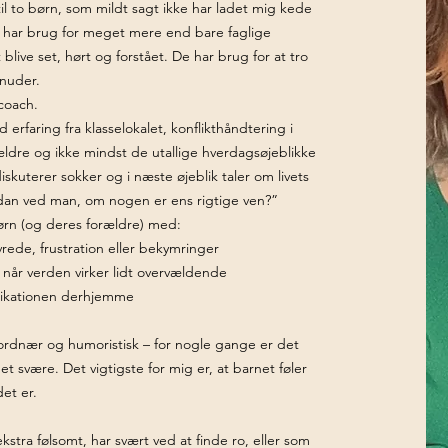
til to børn, som mildt sagt ikke har ladet mig kede
rn har brug for meget mere end bare faglige
blive set, hørt og forstået. De har brug for at tro
knuder.
ecoach.
erfaring fra klasselokalet, konflikthåndtering i
ldre og ikke mindst de utallige hverdagsøjeblikke
iskuterer sokker og i næste øjeblik taler om livets
dan ved man, om nogen er ens rigtige ven?”
rn (og deres forældre) med:
vrede, frustration eller bekymringer
r når verden virker lidt overvældende
nikationen derhjemme
ordnær og humoristisk – for nogle gange er det
 det svære. Det vigtigste for mig er, at barnet føler
et er.
ekstra følsomt, har svært ved at finde ro, eller som